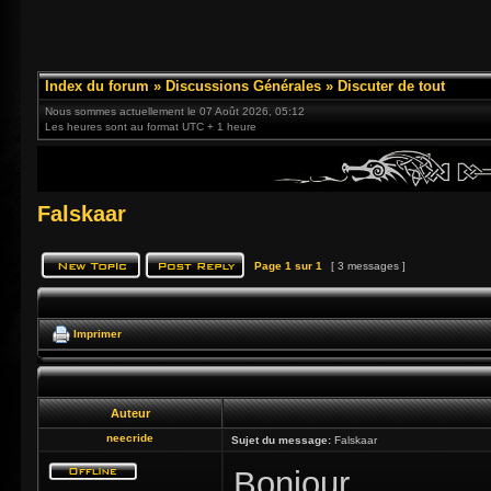
Index du forum
»
Discussions Générales
»
Discuter de tout
Nous sommes actuellement le 07 Août 2026, 05:12
Les heures sont au format UTC + 1 heure
Falskaar
Page
1
sur
1
[ 3 messages ]
Imprimer
Auteur
neecride
Sujet du message:
Falskaar
Bonjour,