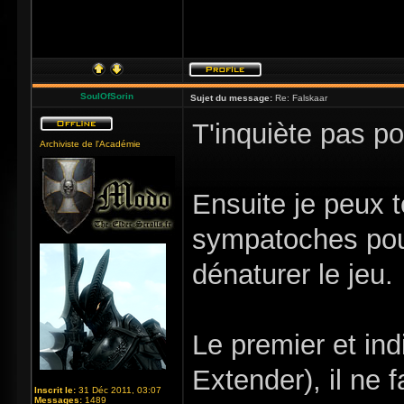
SoulOfSorin
Sujet du message:
Re: Falskaar
T'inquiète pas po
Archiviste de l'Académie
Ensuite je peux t
sympatoches pour 
dénaturer le jeu.
Le premier et in
Extender), il ne 
Inscrit le:
31 Déc 2011, 03:07
Messages:
1489