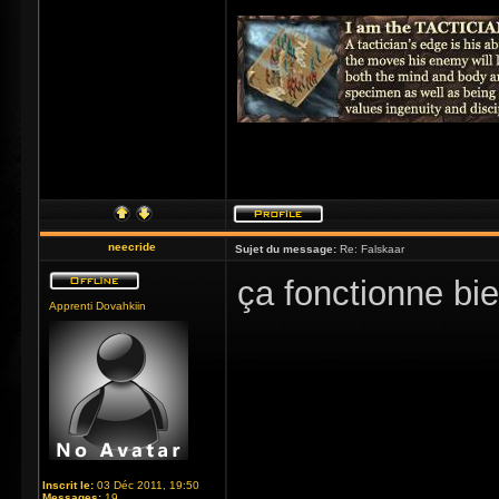
neecride
Sujet du message:
Re: Falskaar
ça fonctionne bi
Apprenti Dovahkiin
Inscrit le:
03 Déc 2011, 19:50
Messages:
19