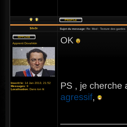
$ilv3r
Sujet du message:
Re: Mod : Texture des gardes
OK
Apprenti Dovahkiin
PS , je cherche
Inscrit le:
14 Jan 2013, 21:52
Messages:
9
Localisation:
Dans ton lit
agressif
,
_____________