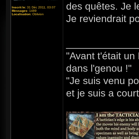
des quêtes. Je l
Inscrit le:
31 Déc 2011, 03:07
Messages:
1489
Localisation:
Oblivion
Je reviendrait p
_____________
"Avant t'était u
dans l'genou !"
"Je suis venu po
et je suis a cour