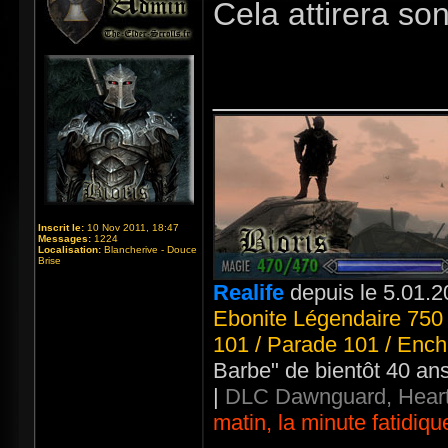
Cela attirera so
_____________
Inscrit le:
10 Nov 2011, 18:47
Messages:
1224
Localisation:
Blancherive - Douce
Brise
Realife
depuis le 5.01.2
Ebonite Légendaire 750 
101 / Parade 101 / Ench
Barbe" de bientôt 40 an
|
DLC Dawnguard, Heart
matin, la minute fatidiqu