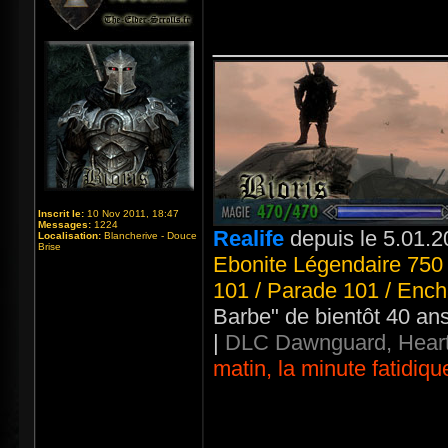
_____________
Inscrit le:
10 Nov 2011, 18:47
Messages:
1224
Realife
depuis le 5.01.2
Localisation:
Blancherive - Douce
Brise
Ebonite Légendaire 750 
101 / Parade 101 / Ench
Barbe" de bientôt 40 an
|
DLC Dawnguard, Heart
matin, la minute fatidiqu