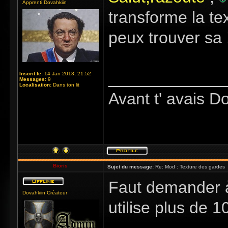
Apprenti Dovahkiin
transforme la te
peux trouver sa 
_____________
Inscrit le:
14 Jan 2013, 21:52
Messages:
9
Localisation:
Dans ton lit
Avant t' avais D
Bioris
Sujet du message:
Re: Mod : Texture des gardes
Faut demander à
Dovahkiin Créateur
utilise plus de