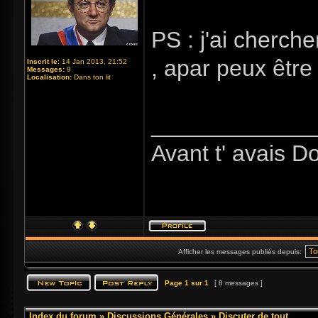
PS : j'ai cherch
, apar peux être l
Inscrit le:
14 Jan 2013, 21:52
Messages:
9
Localisation:
Dans ton lit
_____________
Avant t' avais D
Afficher les messages publiés depuis:
Page
1
sur
1
[ 8 messages ]
Index du forum
»
Discussions Générales
»
Discuter de tout