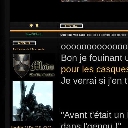
SoulOfSorin
Sujet du message:
Re: Mod : Texture des gardes
ooooooooooooo
Archiviste de l'Académie
Bon je fouinant u
pour les casque
Je verrai si j'en
_____________
"Avant t'était u
dans l'genou !"
Inscrit le:
31 Déc 2011, 03:07