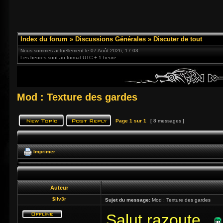
Index du forum
»
Discussions Générales
»
Discuter de tout
Nous sommes actuellement le 07 Août 2026, 17:03
Les heures sont au format UTC + 1 heure
Mod : Texture des gardes
Page
1
sur
1
[ 8 messages ]
Imprimer
Auteur
$ilv3r
Sujet du message:
Mod : Texture des gardes
Salut,razoute
,