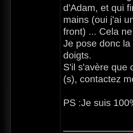
d'Adam, et qui fi
mains (oui j'ai u
front) ... Cela n
Je pose donc la 
doigts.
S'il s'avère que
(s), contactez m
PS :Je suis 100%
_____________