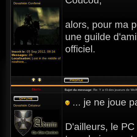
Coucou,
Dovahkiin Confirmé
alors, pour ma p
une guilde d'amis
officiel.
Inscrit le:
05 Sep 2012, 08:34
Messages:
35
Localisation:
Lost in the middle of
nowhere...
Bioris
Sujet du message:
Re: Y a t'il des joueurs de Wo
... je ne joue 
Dovahkiin Créateur
D'ailleurs, le P