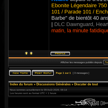
Ebonite Légendaire 750 
101 / Parade 101 / Ench
Barbe" de bientôt 40 an
|
DLC Dawnguard, Heart
matin, la minute fatidiqu
Afficher les messages publiés depuis:
Page
1
sur
1
[ 3 messages ]
Index du forum
»
Discussions Générales
»
Discuter de tout
Nous sommes actuellement le 09 Août 2026, 06:14
Les heures sont au format UTC + 1 heure