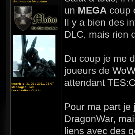
Archiviste de l'Académie
un
MEGA
coup 
Il y a bien des 
DLC, mais rien de
Du coup je me de
joueurs de WoW 
attendant TES:O)
Inscrit le:
31 Déc 2011, 03:07
Messages:
1489
Localisation:
Oblivion
Pour ma part je 
DragonWar, mais 
liens avec des g