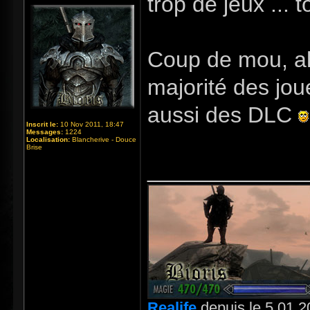
trop de jeux ... t
Coup de mou, ah ç
majorité des jou
aussi des DLC
Inscrit le:
10 Nov 2011, 18:47
Messages:
1224
Localisation:
Blancherive - Douce
Brise
_____________
Realife
depuis le 5.01.2