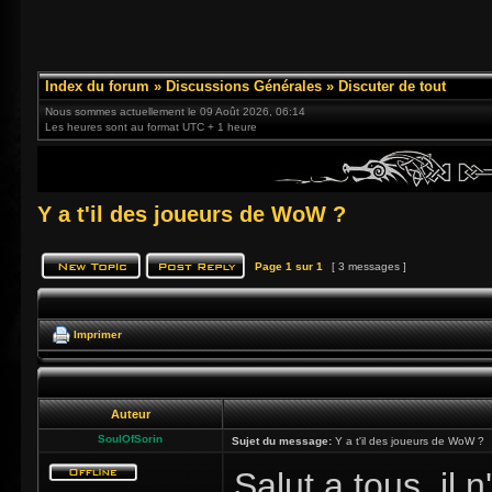
Index du forum
»
Discussions Générales
»
Discuter de tout
Nous sommes actuellement le 09 Août 2026, 06:14
Les heures sont au format UTC + 1 heure
Y a t'il des joueurs de WoW ?
Page
1
sur
1
[ 3 messages ]
Imprimer
Auteur
SoulOfSorin
Sujet du message:
Y a t'il des joueurs de WoW ?
Salut a tous, il