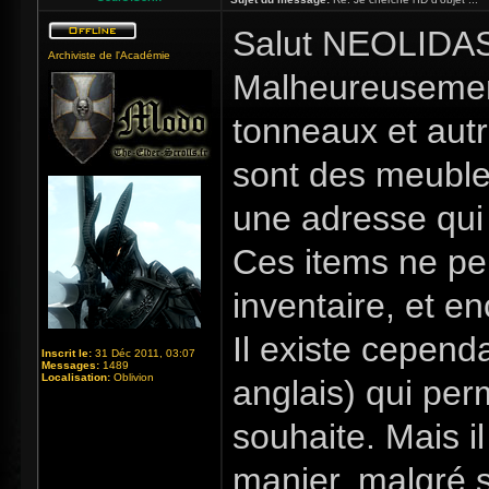
Salut NEOLIDA
Archiviste de l'Académie
Malheureusement
tonneaux et aut
sont des meubles,
une adresse qui
Ces items ne pe
inventaire, et en
Il existe cepend
Inscrit le:
31 Déc 2011, 03:07
Messages:
1489
Localisation:
Oblivion
anglais) qui per
souhaite. Mais i
manier, malgré so