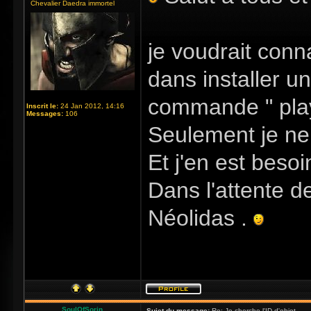
Chevalier Daedra immortel
je voudrait conna
dans installer u
commande " player
Inscrit le:
24 Jan 2012, 14:16
Messages:
106
Seulement je ne c
Et j'en est besoi
Dans l'attente de
Néolidas .
SoulOfSorin
Sujet du message:
Re: Je cherche l'ID d'objet ...