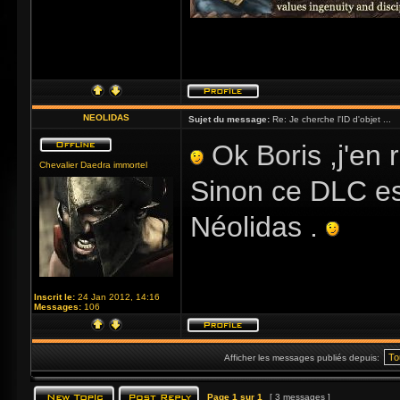
NEOLIDAS
Sujet du message:
Re: Je cherche l'ID d'objet ...
Ok Boris ,j'en re
Chevalier Daedra immortel
Sinon ce DLC e
Néolidas .
Inscrit le:
24 Jan 2012, 14:16
Messages:
106
Afficher les messages publiés depuis:
Page
1
sur
1
[ 3 messages ]