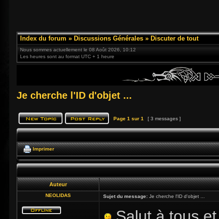
Index du forum
»
Discussions Générales
»
Discuter de tout
Nous sommes actuellement le 08 Août 2026, 10:12
Les heures sont au format UTC + 1 heure
Je cherche l'ID d'objet ...
Page
1
sur
1
[ 3 messages ]
Imprimer
Auteur
NEOLIDAS
Sujet du message:
Je cherche l'ID d'objet ...
Salut à tous et 