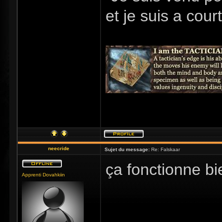
et je suis a cour
neecride
Sujet du message:
Re: Falskaar
ça fonctionne b
Apprenti Dovahkiin