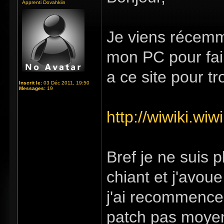
Apprenti Dovahkiin
Je viens récemme
mon PC pour fair
a ce site pour tr
Inscrit le:
03 Déc 2011, 19:50
Messages:
19
http://wiwiki.wi
Bref je ne suis 
chiant et j'avou
j'ai recommencer
patch pas moyen