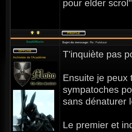
pour elder scrol"
SoulOfSorin
Sujet du message:
Re: Falskaar
T'inquiète pas po
Archiviste de l'Académie
Ensuite je peux 
sympatoches pour
sans dénaturer l
Le premier et i