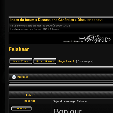
Index du forum
»
Discussions Générales
»
Discuter de tout
Nous sommes actuellement le 10 Août 2026, 14:32
Les heures sont au format UTC + 1 heure
Falskaar
Page
1
sur
1
[ 3 messages ]
Imprimer
Auteur
neecride
Sujet du message:
Falskaar
Bonjour,