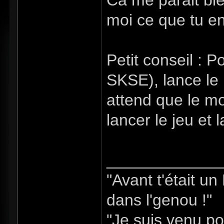
Ca me parait bi
moi ce que tu e
Petit conseil : P
SKSE), lance le
attend que le mo
lancer le jeu et
_____________
"Avant t'était u
dans l'genou !"
"Je suis venu po