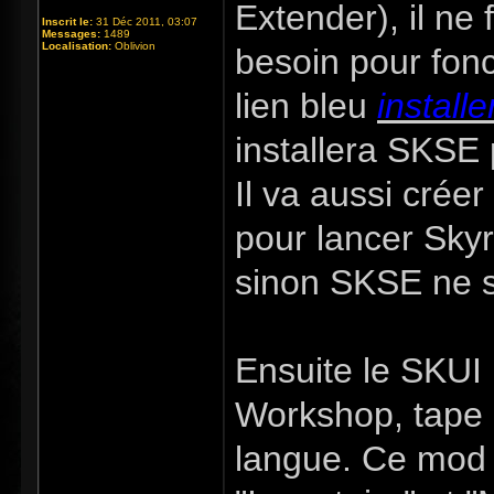
Extender), il ne 
Inscrit le:
31 Déc 2011, 03:07
Messages:
1489
Localisation:
Oblivion
besoin pour fonc
lien bleu
installe
installera SKSE 
Il va aussi crée
pour lancer Skyr
sinon SKSE ne s
Ensuite le SKUI 
Workshop, tape 
langue. Ce mod 