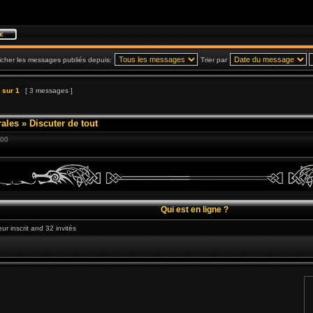
icher les messages publiés depuis:
Trier par
sur
1
[ 3 messages ]
ales
»
Discuter de tout
:00
Qui est en ligne ?
eur inscrit and 32 invités