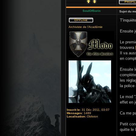
SoulOfSorin
Sujet du m
T'inquièt
Archiviste de l'Académie
Ensuite j
Le premie
trouvera
Il va aus
en compt
Ensuite 
complètem
les régl
la police
Le mod "
effet en j
Inscrit le:
31 Déc 2011, 03:07
Ca me pa
Messages:
1489
Localisation:
Oblivion
Petit con
quitte le