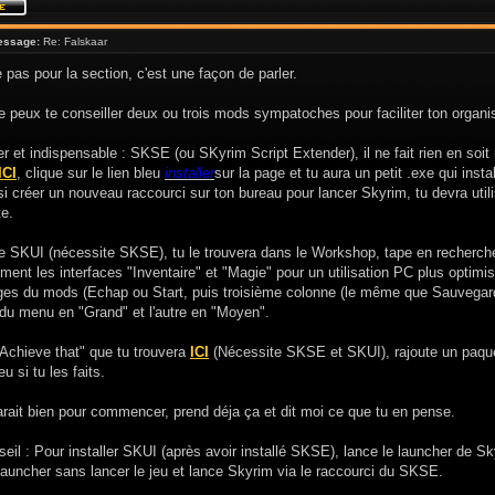
essage:
Re: Falskaar
e pas pour la section, c'est une façon de parler.
e peux te conseiller deux ou trois mods sympatoches pour faciliter ton organis
r et indispensable : SKSE (ou SKyrim Script Extender), il ne fait rien en soi
ICI
, clique sur le lien bleu
installer
sur la page et tu aura un petit .exe qui inst
si créer un nouveau raccourci sur ton bureau pour lancer Skyrim, tu devra ut
e.
le SKUI (nécessite SKSE), tu le trouvera dans le Workshop, tape en recherch
ent les interfaces "Inventaire" et "Magie" pour un utilisation PC plus optim
ages du mods (Echap ou Start, puis troisième colonne (le même que Sauvegarde
 du menu en "Grand" et l'autre en "Moyen".
Achieve that" que tu trouvera
ICI
(Nécessite SKSE et SKUI), rajoute un paquet
eu si tu les faits.
rait bien pour commencer, prend déja ça et dit moi ce que tu en pense.
seil : Pour installer SKUI (après avoir installé SKSE), lance le launcher de S
 launcher sans lancer le jeu et lance Skyrim via le raccourci du SKSE.