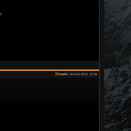
!"
Publié:
18 Août 2013, 11:29