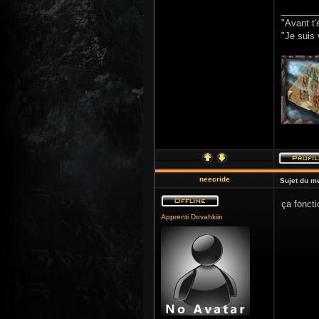
_______
"Avant t'
"Je suis 
neecride
Sujet du m
ça fonct
Apprenti Dovahkiin