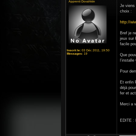
Apprenti Dovahkiin
Je viens 
choix :
http://wi
Bref je n
jeux sur 
facile po
Inscrit le:
03 Déc 2011, 19:50
Messages:
19
Que pouve
l’install
Pour dema
Et enfin
déjà pour
fer et act
Merci a 
EDITE : D