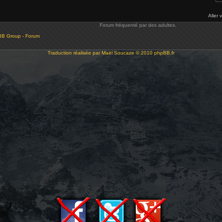
Aller 
Forum fréquenté par des adultes.
BB Group - Forum
Traduction réalisée par
Maël Soucaze
© 2010
phpBB.fr