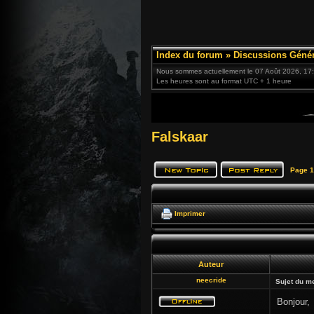
Index du forum
»
Discussions Génér
Nous sommes actuellement le 07 Août 2026, 17
Les heures sont au format UTC + 1 heure
Falskaar
Page
1
Imprimer
Auteur
neecride
Sujet du m
Bonjour,