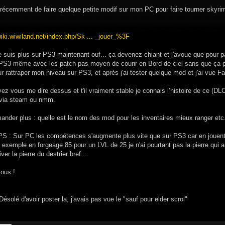
récemment de faire quelque petite modif sur mon PC pour faire tourner skyrim.
wiki.wiwiland.net/index.php/Sk ... _jouer_%3F
e suis plus sur PS3 maintenant ouf... ça devenez chiant et j'avoue que pour pa
PS3 même avec les patch pas moyen de courir en Bord de ciel sans que ça plan
ur rattraper mon niveau sur PS3, et après j'ai tester quelque mod et j'ai vue Fa
z vous me dire dessus et t'il vraiment stable je connais l’histoire de ce (DLC
e via steam ou nmm.
nder plus : quelle est le nom des mod pour les inventaires mieux ranger etc..
 PS : Sur PC les compétences s'augmente plus vite que sur PS3 car en jouent
 exemple en forgeage 85 pour un LVL de 25 je n'ai pourtant pas la pierre qui 
iver la pierre du destrier bref....
vous !
ésolé d'avoir poster la, j'avais pas vue le "sauf pour elder scrol"