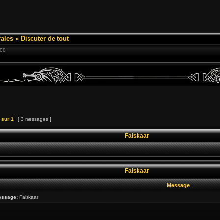
ales
»
Discuter de tout
:00
sur
1
[ 3 messages ]
Falskaar
Falskaar
Message
essage:
Falskaar