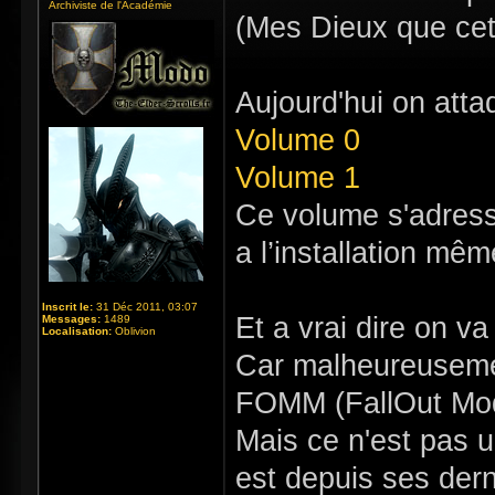
Archiviste de l'Académie
(Mes Dieux que cett
Aujourd'hui on att
Volume 0
Volume 1
Ce volume s'adresse
a l’installation mê
Inscrit le:
31 Déc 2011, 03:07
Et a vrai dire on 
Messages:
1489
Localisation:
Oblivion
Car malheureusemen
FOMM (FallOut Mod
Mais ce n'est pas u
est depuis ses dern