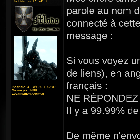
Archiviste de l'Académie
parole au nom de
connecté à cette
message :
Si vous voyez u
de liens), en an
français :
Inscrit le:
31 Déc 2011, 03:07
Messages:
1489
Localisation:
Oblivion
NE RÉPONDEZ 
Il y a 99.99% de
De même n'envoy