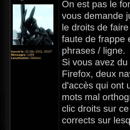
On est pas le fo
vous demande ju
le droits de fair
faute de frappe e
phrases / ligne.
Inscrit le:
31 Déc 2011, 03:07
Messages:
1489
Localisation:
Oblivion
Si vous avez du
Firefox, deux na
d'accès qui ont 
mots mal orthogr
clic droits sur c
corrects sur lesqu