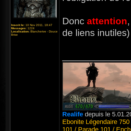
Donc
attention
Inscrit le:
10 Nov 2011, 18:47
Messages:
1224
de liens inutiles
Localisation:
Blancherive - Douce
Brise
_____________
Realife
depuis le 5.01.2
Ebonite Légendaire 750 
101 / Parade 101 / Ench