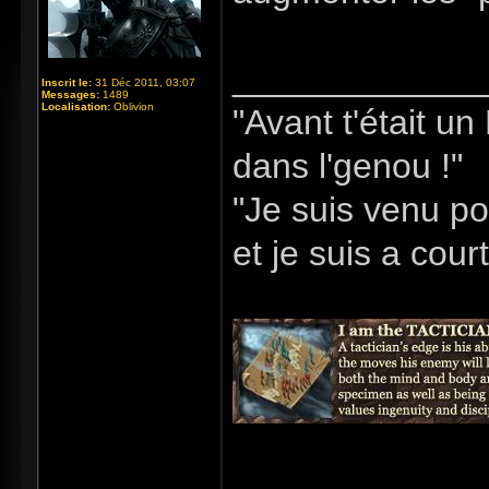
_____________
Inscrit le:
31 Déc 2011, 03:07
Messages:
1489
Localisation:
Oblivion
"Avant t'était u
dans l'genou !"
"Je suis venu po
et je suis a cour