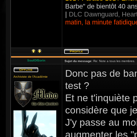
Barbe" de bientôt 40 an
|
DLC Dawnguard, Heart
matin, la minute fatidiqu
SoulOfSorin
Sujet du message:
Re: Note a tous les membres.
Donc pas de ban
Archiviste de l'Académie
test ?
Et ne t'inquiète
considère que je 
J'y passe au moi
augmenter les "pa