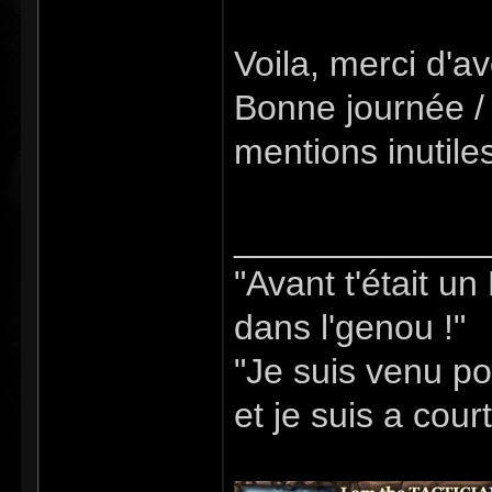
Voila, merci d'avo
Bonne journée / 
mentions inutile
_____________
"Avant t'était u
dans l'genou !"
"Je suis venu po
et je suis a cour