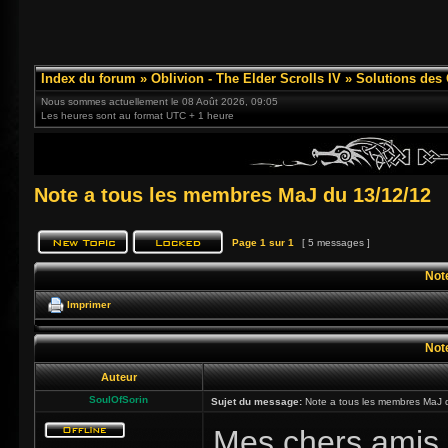
Index du forum
»
Oblivion - The Elder Scrolls IV
»
Solutions des
Nous sommes actuellement le 08 Août 2026, 09:05
Les heures sont au format UTC + 1 heure
Note a tous les membres MaJ du 13/12/12
Page
1
sur
1
[ 5 messages ]
Not
Imprimer
Not
Auteur
SoulOfSorin
Sujet du message:
Note a tous les membres MaJ 
Mes chers amis f