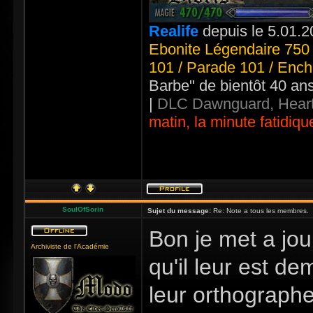
Realife
depuis le 5.01.2
Ebonite Légendaire 750 
101 / Parade 101 / Ench
Barbe" de bientôt 40 an
|
DLC Dawnguard, Heart
matin, la minute fatidiqu
SoulOfSorin
Sujet du message:
Re: Note a tous les membres.
Bon je met a jo
Archiviste de l'Académie
qu'il leur est d
leur orthographe