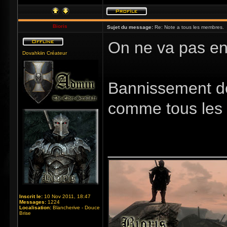
Bioris
Sujet du message:
Re: Note a tous les membres.
On ne va pas en 
Dovahkiin Créateur
Bannissement de 
comme tous les
_____________
Inscrit le:
10 Nov 2011, 18:47
Messages:
1224
Localisation:
Blancherive - Douce
Brise