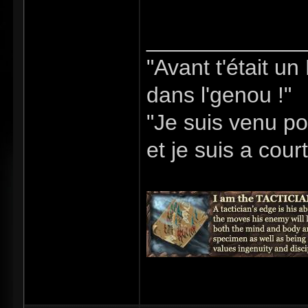
_____________
"Avant t'était u
dans l'genou !"
"Je suis venu po
et je suis a cour