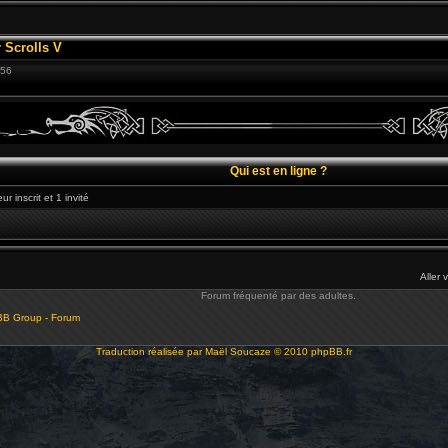
 Scrolls V
:56
Qui est en ligne ?
r inscrit et 1 invité
Aller 
Forum fréquenté par des adultes.
BB Group - Forum
Traduction réalisée par
Maël Soucaze
© 2010
phpBB.fr