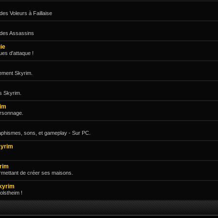
es Voleurs à Faillaise
 des Assassins
ie
es d'attaque !
vement Skyrim.
s Skyrim.
rim
ersonnage.
raphismes, sons, et gameplay - Sur PC.
yrim
rim
rmettant de créer ses maisons.
kyrim
olstheim !