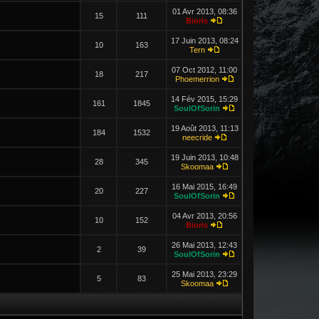
01 Avr 2013, 08:36
15
111
Bioris
17 Juin 2013, 08:24
10
163
Tern
07 Oct 2012, 11:00
18
217
Phoemerrion
14 Fév 2015, 15:29
161
1845
SoulOfSorin
19 Août 2013, 11:13
184
1532
neecride
19 Juin 2013, 10:48
28
345
Skoomaa
16 Mai 2015, 16:49
20
227
SoulOfSorin
04 Avr 2013, 20:56
10
152
Bioris
26 Mai 2013, 12:43
2
39
SoulOfSorin
25 Mai 2013, 23:29
5
83
Skoomaa