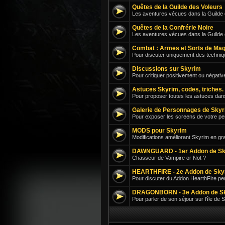
Quêtes de la Guilde des Voleurs
Les aventures vécues dans la Guilde d
Quêtes de la Confrérie Noire
Les aventures vécues dans la Guilde
Combat : Armes et Sorts de Mag
Pour discuter uniquement des techniqu
Discussions sur Skyrim
Pour critiquer positivement ou négati
Astuces Skyrim, codes, triches.
Pour proposer toutes les astuces dan
Galerie de Personnages de Sky
Pour exposer les screens de votre p
MODS pour Skyrim
Modifications améliorant Skyrim en g
DAWNGUARD - 1er Addon de Sk
Chasseur de Vampire or Not ?
HEARTHFIRE - 2e Addon de Sky
Pour discuter du Addon HearthFire pe
DRAGONBORN - 3e Addon de S
Pour parler de son séjour sur l'île de S