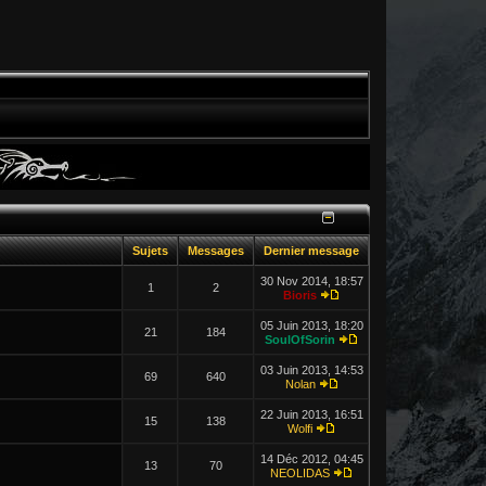
Sujets
Messages
Dernier message
30 Nov 2014, 18:57
1
2
Bioris
05 Juin 2013, 18:20
21
184
SoulOfSorin
03 Juin 2013, 14:53
69
640
Nolan
22 Juin 2013, 16:51
15
138
Wolfi
14 Déc 2012, 04:45
13
70
NEOLIDAS