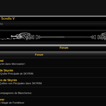
 Scrolls V
:56
Forum
Forum
ind
kyrim dans Morrowind !
 de Skyrim
 Quête Principale de SKYRIM.
es de Skyrim
Quêtes non Pincipales dans SKYRIM.
 Compagnons de Blancherive
iver
e Magie de Fortdhiver