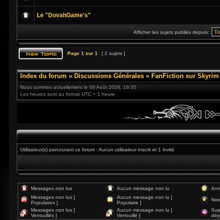
Le "DovahGame's"
Afficher les sujets publiés depuis:
Page
1
sur
1
[ 2 sujets ]
Index du forum
»
Discussions Générales
»
FanFiction sur Skyrim
Nous sommes actuellement le 09 Août 2026, 16:35
Les heures sont au format UTC + 1 heure
Utilisateur(s) parcourant ce forum : Aucun utilisateur inscrit et 1 invité
Messages non lus
Aucun message non lu
Ann
Messages non lus [
Aucun message non lu [
Not
Populaires ]
Populaire ]
Messages non lus [
Aucun message non lu [
Suj
Verrouillés ]
Verrouillé ]
dép