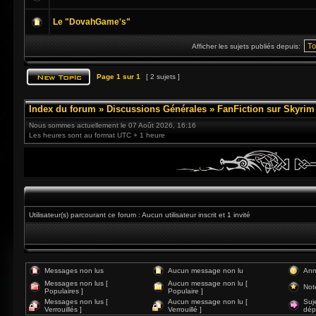
Le "DovahGame's"
Afficher les sujets publiés depuis:
Page
1
sur
1
[ 2 sujets ]
Index du forum
»
Discussions Générales
»
FanFiction sur Skyrim
Nous sommes actuellement le 07 Août 2026, 16:16
Les heures sont au format UTC + 1 heure
Utilisateur(s) parcourant ce forum : Aucun utilisateur inscrit et 1 invité
Messages non lus
Aucun message non lu
Ann
Messages non lus [
Aucun message non lu [
Not
Populaires ]
Populaire ]
Messages non lus [
Aucun message non lu [
Suj
Verrouillés ]
Verrouillé ]
dép