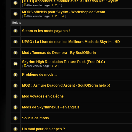
[TUTO] Apprendre a modder avec le Creation Kit : Skyrim
[
Aller vers la page:
1
,
2
,
3
]
MODS officiels pour Skyrim - Workshop de Steam
[
Aller vers la page:
1
,
2
,
3
,
4
]
Sujets
Steam et les mods payants !
UPSO : La Liste de tous les Meilleurs Mods de Skyrim - HD
Mod : Tonneau du Dremora - By SoulOfSorin
Skyrim: High Resolution Texture Pack (Free DLC)
[
Aller vers la page:
1
,
2
]
Problème de mods ...
MOD : Armure Dragon d'Argent - SoulOfSorin help ;-)
Mod voyages en calèche
Mods de Skyrimnexus - en anglais
Soucis de mods
Un mod pour des capes ?