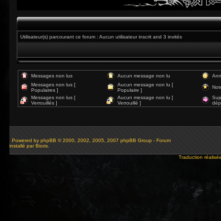
Utilisateur(s) parcourant ce forum : Aucun utilisateur inscrit and 3 invités
Messages non lus
Aucun message non lu
Ann
Messages non lus [
Aucun message non lu [
Not
Populaires ]
Populaire ]
Messages non lus [
Aucun message non lu [
Suj
Verrouillés ]
Verrouillé ]
dép
Powered by
phpBB
© 2000, 2002, 2005, 2007 phpBB Group - Forum
installé par Bioris.
Traduction réalisé