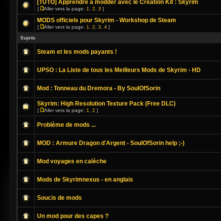
[TUTO] Apprendre a modder avec le Creation Kit : Skyrim
[
Aller vers la page:
1
,
2
,
3
]
MODS officiels pour Skyrim - Workshop de Steam
[
Aller vers la page:
1
,
2
,
3
,
4
]
Sujets
Steam et les mods payants !
UPSO : La Liste de tous les Meilleurs Mods de Skyrim - HD
Mod : Tonneau du Dremora - By SoulOfSorin
Skyrim: High Resolution Texture Pack (Free DLC)
[
Aller vers la page:
1
,
2
]
Problème de mods ...
MOD : Armure Dragon d'Argent - SoulOfSorin help ;-)
Mod voyages en calèche
Mods de Skyrimnexus - en anglais
Soucis de mods
Un mod pour des capes ?