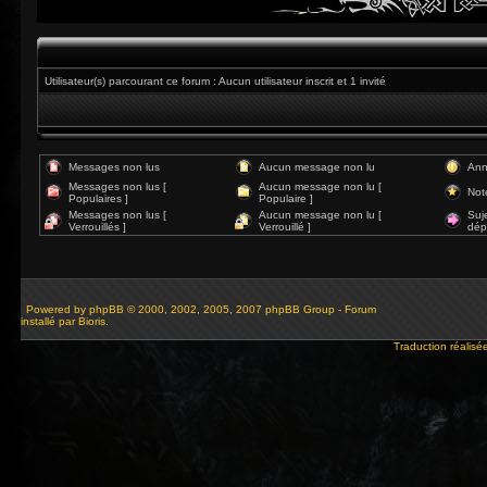
Utilisateur(s) parcourant ce forum : Aucun utilisateur inscrit et 1 invité
Messages non lus
Aucun message non lu
Ann
Messages non lus [
Aucun message non lu [
Not
Populaires ]
Populaire ]
Messages non lus [
Aucun message non lu [
Suj
Verrouillés ]
Verrouillé ]
dép
Powered by
phpBB
© 2000, 2002, 2005, 2007 phpBB Group - Forum
installé par Bioris.
Traduction réalisé