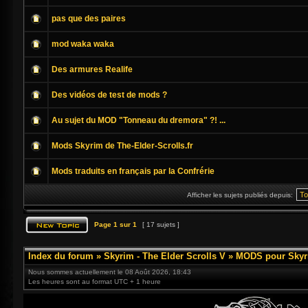
pas que des paires
mod waka waka
Des armures Realife
Des vidéos de test de mods ?
Au sujet du MOD "Tonneau du dremora" ?! ...
Mods Skyrim de The-Elder-Scrolls.fr
Mods traduits en français par la Confrérie
Afficher les sujets publiés depuis:
Page
1
sur
1
[ 17 sujets ]
Index du forum
»
Skyrim - The Elder Scrolls V
»
MODS pour Skyr
Nous sommes actuellement le 08 Août 2026, 18:43
Les heures sont au format UTC + 1 heure