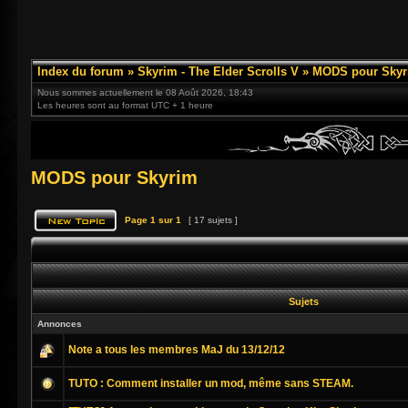
Index du forum
»
Skyrim - The Elder Scrolls V
»
MODS pour Skyr
Nous sommes actuellement le 08 Août 2026, 18:43
Les heures sont au format UTC + 1 heure
MODS pour Skyrim
Page
1
sur
1
[ 17 sujets ]
Sujets
Annonces
Note a tous les membres MaJ du 13/12/12
TUTO : Comment installer un mod, même sans STEAM.