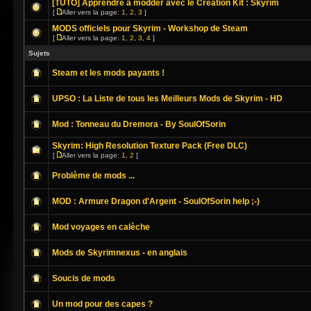
[TUTO] Apprendre a modder avec le Creation Kit : Skyrim
[
Aller vers la page:
1
,
2
,
3
]
MODS officiels pour Skyrim - Workshop de Steam
[
Aller vers la page:
1
,
2
,
3
,
4
]
Sujets
Steam et les mods payants !
UPSO : La Liste de tous les Meilleurs Mods de Skyrim - HD
Mod : Tonneau du Dremora - By SoulOfSorin
Skyrim: High Resolution Texture Pack (Free DLC)
[
Aller vers la page:
1
,
2
]
Problème de mods ...
MOD : Armure Dragon d'Argent - SoulOfSorin help ;-)
Mod voyages en calèche
Mods de Skyrimnexus - en anglais
Soucis de mods
Un mod pour des capes ?