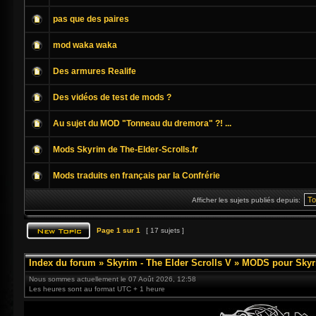
pas que des paires
mod waka waka
Des armures Realife
Des vidéos de test de mods ?
Au sujet du MOD "Tonneau du dremora" ?! ...
Mods Skyrim de The-Elder-Scrolls.fr
Mods traduits en français par la Confrérie
Afficher les sujets publiés depuis:
Page
1
sur
1
[ 17 sujets ]
Index du forum
»
Skyrim - The Elder Scrolls V
»
MODS pour Skyr
Nous sommes actuellement le 07 Août 2026, 12:58
Les heures sont au format UTC + 1 heure