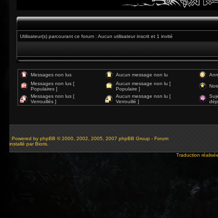
Utilisateur(s) parcourant ce forum : Aucun utilisateur inscrit et 1 invité
Messages non lus
Aucun message non lu
Ann
Messages non lus [
Aucun message non lu [
Not
Populaires ]
Populaire ]
Messages non lus [
Aucun message non lu [
Suj
Verrouillés ]
Verrouillé ]
dép
Powered by
phpBB
© 2000, 2002, 2005, 2007 phpBB Group - Forum
installé par Bioris.
Traduction réalisé