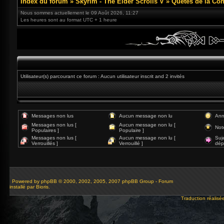
Index du forum
»
Skyrim - The Elder Scrolls V
»
Quêtes de la Con
Nous sommes actuellement le 09 Août 2026, 11:27
Les heures sont au format UTC + 1 heure
Utilisateur(s) parcourant ce forum : Aucun utilisateur inscrit and 2 invités
Messages non lus
Aucun message non lu
Ann
Messages non lus [
Aucun message non lu [
Not
Populaires ]
Populaire ]
Messages non lus [
Aucun message non lu [
Suj
Verrouillés ]
Verrouillé ]
dép
Powered by
phpBB
© 2000, 2002, 2005, 2007 phpBB Group - Forum
installé par Bioris.
Traduction réalisé