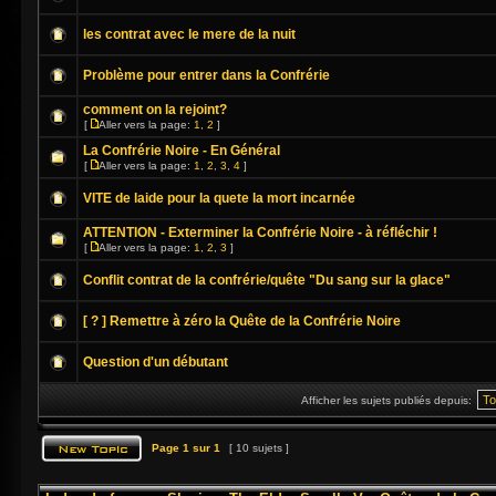
les contrat avec le mere de la nuit
Problème pour entrer dans la Confrérie
comment on la rejoint?
[
Aller vers la page:
1
,
2
]
La Confrérie Noire - En Général
[
Aller vers la page:
1
,
2
,
3
,
4
]
VITE de laide pour la quete la mort incarnée
ATTENTION - Exterminer la Confrérie Noire - à réfléchir !
[
Aller vers la page:
1
,
2
,
3
]
Conflit contrat de la confrérie/quête "Du sang sur la glace"
[ ? ] Remettre à zéro la Quête de la Confrérie Noire
Question d'un débutant
Afficher les sujets publiés depuis:
Page
1
sur
1
[ 10 sujets ]