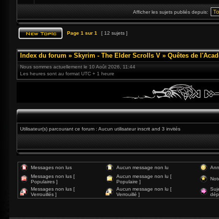
Afficher les sujets publiés depuis:
Page
1
sur
1
[ 12 sujets ]
Index du forum
»
Skyrim - The Elder Scrolls V
»
Quêtes de l'Acad
Nous sommes actuellement le 10 Août 2026, 11:44
Les heures sont au format UTC + 1 heure
Utilisateur(s) parcourant ce forum : Aucun utilisateur inscrit and 3 invités
Messages non lus
Aucun message non lu
Ann
Messages non lus [
Aucun message non lu [
Not
Populaires ]
Populaire ]
Messages non lus [
Aucun message non lu [
Suj
Verrouillés ]
Verrouillé ]
dép