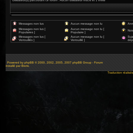
Utilisateur(s) parcourant ce forum : Aucun utilisateur inscrit et 1 invité
Messages non lus
Aucun message non lu
Ann
Messages non lus [
Aucun message non lu [
Not
Populaires ]
Populaire ]
Messages non lus [
Aucun message non lu [
Suj
Verrouillés ]
Verrouillé ]
dép
Powered by
phpBB
© 2000, 2002, 2005, 2007 phpBB Group - Forum
installé par Bioris.
Traduction réalisé