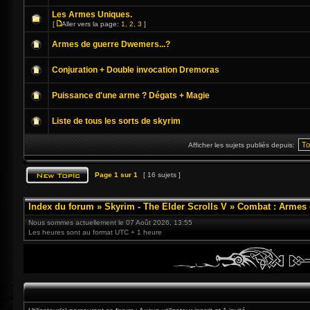
Les Armes Uniques.
[
Aller vers la page:
1
,
2
,
3
]
Armes de guerre Dwemers...?
Conjuration + Double invocation Dremoras
Puissance d'une arme ? Dégats + Magie
Liste de tous les sorts de skyrim
Afficher les sujets publiés depuis:
Page
1
sur
1
[ 16 sujets ]
Index du forum
»
Skyrim - The Elder Scrolls V
»
Combat : Armes 
Nous sommes actuellement le 07 Août 2026, 13:55
Les heures sont au format UTC + 1 heure