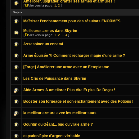
Améliorer, upgrader, crafter ses armes et armures !
[
Aller vers la page:
1
,
2
]
Sujets
Maîtriser l'enchantement pour des résultats ENORMES
Meilleures armes dans Skyrim
[
Aller vers la page:
1
,
2
,
3
,
4
]
Assassiner un ennemi
Arme épuisée ?! Comment recharger magie d'une arme ?
[Forge] Améliorer une arme avec un Ectoplasme
Les Cris de Puissance dans Skyrim
Aide Armes A ameliorer Plus Vite Et plus De Degat !
Booster son forgeage et son enchantement avec des Potions !
la meilleur armure avec les meilleur stats
Gourdin du Géant... bug ou vraie arme ?
espadon/épée d'argent véritable