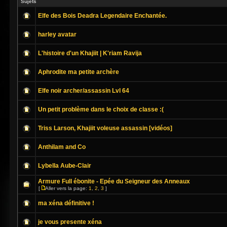
Sujets
Elfe des Bois Deadra Legendaire Enchantée.
harley avatar
L'histoire d'un Khajiit | K'riam Ravija
Aphrodite ma petite archère
Elfe noir archer/assassin Lvl 64
Un petit problème dans le choix de classe :(
Triss Larson, Khajiit voleuse assassin [vidéos]
Anthilam and Co
Lybella Aube-Clair
Armure Full ébonite - Epée du Seigneur des Anneaux
[
Aller vers la page:
1
,
2
,
3
]
ma xéna définitive !
je vous presente xéna