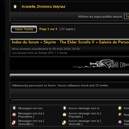
Aranelle, Dremora Valynaz
Afficher les sujets publiés depuis:
Page
1
sur
2
[ 27 sujets ]
Index du forum
»
Skyrim - The Elder Scrolls V
»
Galerie de Pers
Nous sommes actuellement le 09 Août 2026, 03:31
Les heures sont au format UTC + 1 heure
Utilisateur(s) parcourant ce forum : Aucun utilisateur inscrit and 23 invités
Messages non lus
Aucun message non lu
Ann
Messages non lus [
Aucun message non lu [
Not
Populaires ]
Populaire ]
Messages non lus [
Aucun message non lu [
Suj
Verrouillés ]
Verrouillé ]
dép