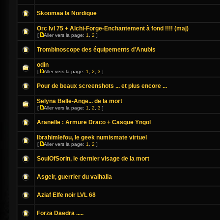
Skoomaa la Nordique
Orc lvl 75 + Alchi-Forge-Enchantement à fond !!!! (maj)
[
Aller vers la page:
1
,
2
]
Trombinoscope des équipements d'Anubis
odin
[
Aller vers la page:
1
,
2
,
3
]
Pour de beaux screenshots ... et plus encore ...
Selyna Belle-Ange... de la mort
[
Aller vers la page:
1
,
2
,
3
]
Aranelle : Armure Draco + Casque Yngol
Ibrahimlefou, le geek numismate virtuel
[
Aller vers la page:
1
,
2
]
SoulOfSorin, le dernier visage de la mort
Asgeir, guerrier du valhalla
Aziaf Elfe noir LVL 68
Forza Daedra .....