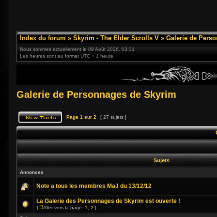
Index du forum
»
Skyrim - The Elder Scrolls V
»
Galerie de Pers
Nous sommes actuellement le 09 Août 2026, 03:31
Les heures sont au format UTC + 1 heure
Galerie de Personnages de Skyrim
Page
1
sur
2
[ 27 sujets ]
Sujets
Annonces
Note a tous les membres MaJ du 13/12/12
La Galerie des Personnages de Skyrim est ouverte !
[
Aller vers la page:
1
,
2
]