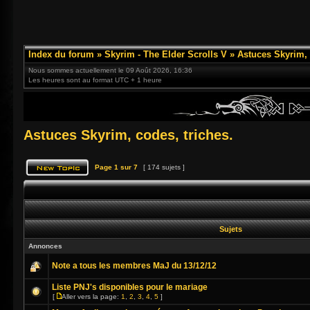
Index du forum
»
Skyrim - The Elder Scrolls V
»
Astuces Skyrim, 
Nous sommes actuellement le 09 Août 2026, 16:36
Les heures sont au format UTC + 1 heure
Astuces Skyrim, codes, triches.
Page
1
sur
7
[ 174 sujets ]
Sujets
Annonces
Note a tous les membres MaJ du 13/12/12
Liste PNJ's disponibles pour le mariage
[
Aller vers la page:
1
,
2
,
3
,
4
,
5
]