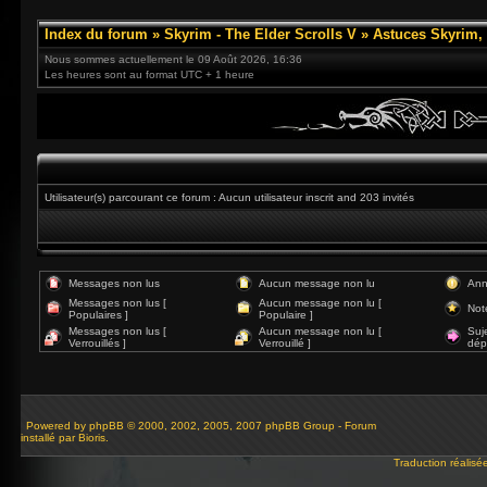
Index du forum
»
Skyrim - The Elder Scrolls V
»
Astuces Skyrim, 
Nous sommes actuellement le 09 Août 2026, 16:36
Les heures sont au format UTC + 1 heure
Utilisateur(s) parcourant ce forum : Aucun utilisateur inscrit and 203 invités
Messages non lus
Aucun message non lu
Ann
Messages non lus [
Aucun message non lu [
Not
Populaires ]
Populaire ]
Messages non lus [
Aucun message non lu [
Suj
Verrouillés ]
Verrouillé ]
dép
Powered by
phpBB
© 2000, 2002, 2005, 2007 phpBB Group - Forum
installé par Bioris.
Traduction réalisé