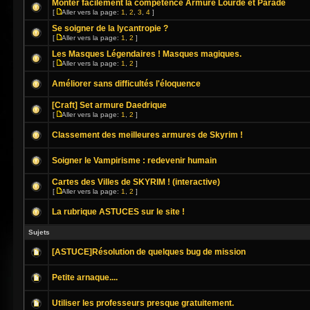
Monter facilement la compétence Armure Lourde et Parade
[
Aller vers la page:
1
,
2
,
3
,
4
]
Se soigner de la lycantropie ?
[
Aller vers la page:
1
,
2
]
Les Masques Légendaires ! Masques magiques.
[
Aller vers la page:
1
,
2
]
Améliorer sans difficultés l'éloquence
[Craft] Set armure Daedrique
[
Aller vers la page:
1
,
2
]
Classement des meilleures armures de Skyrim !
Soigner le Vampirisme : redevenir humain
Cartes des Villes de SKYRIM ! (interactive)
[
Aller vers la page:
1
,
2
]
La rubrique ASTUCES sur le site !
Sujets
[ASTUCE]Résolution de quelques bug de mission
Petite arnaque....
Utiliser les professeurs presque gratuitement.