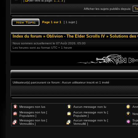
[
Aller vers la page:
1
,
2
,
3
]
Afficher les sujets publiés depuis:
Page
1
sur
1
[ 1 sujet ]
Index du forum
»
Oblivion - The Elder Scrolls IV
»
Solutions des
Nous sommes actuellement le 07 Août 2026, 05:00
Les heures sont au format UTC + 1 heure
Utilisateur(s) parcourant ce forum : Aucun utilisateur inscrit et 1 invité
Messages non lus
Aucun message non lu
Ann
Messages non lus [
Aucun message non lu [
Not
Populaires ]
Populaire ]
Messages non lus [
Aucun message non lu [
Suj
Verrouillés ]
Verrouillé ]
dép