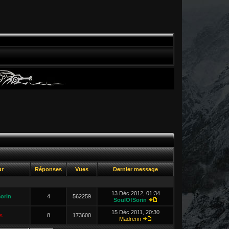
ur
Réponses
Vues
Dernier message
13 Déc 2012, 01:34
orin
4
562259
SoulOfSorin
15 Déc 2011, 20:30
s
8
173600
Madrënn