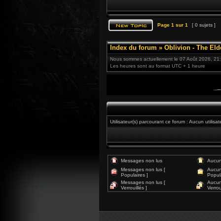
Page
1
sur
1
[ 0 sujets ]
Index du forum
»
Oblivion - The Eld
Nous sommes actuellement le 07 Août 2026, 21
Les heures sont au format UTC + 1 heure
Utilisateur(s) parcourant ce forum : Aucun utilisateu
Messages non lus
Aucun
Messages non lus [
Aucun
Populaires ]
Popula
Messages non lus [
Aucun
Verrouillés ]
Verroui