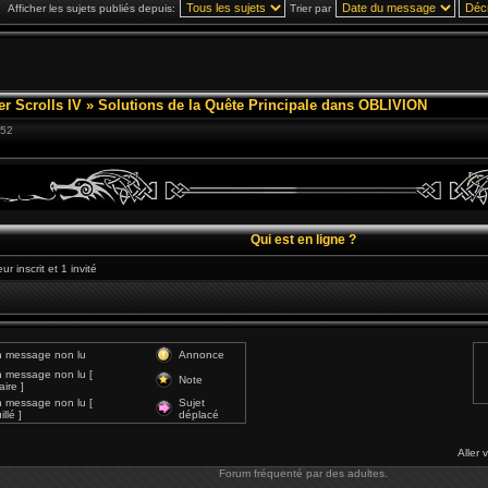
Afficher les sujets publiés depuis:
Trier par
er Scrolls IV
»
Solutions de la Quête Principale dans OBLIVION
:52
Qui est en ligne ?
r inscrit et 1 invité
 message non lu
Annonce
 message non lu [
Note
ire ]
 message non lu [
Sujet
llé ]
déplacé
Aller 
Forum fréquenté par des adultes.