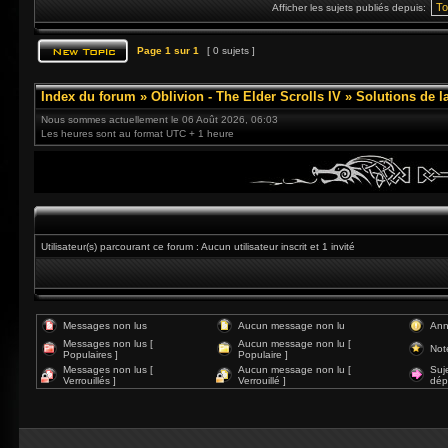
Afficher les sujets publiés depuis:
Page
1
sur
1
[ 0 sujets ]
Index du forum
»
Oblivion - The Elder Scrolls IV
»
Solutions de l
Nous sommes actuellement le 06 Août 2026, 06:03
Les heures sont au format UTC + 1 heure
Utilisateur(s) parcourant ce forum : Aucun utilisateur inscrit et 1 invité
Messages non lus
Aucun message non lu
Ann
Messages non lus [
Aucun message non lu [
Not
Populaires ]
Populaire ]
Messages non lus [
Aucun message non lu [
Suj
Verrouillés ]
Verrouillé ]
dép