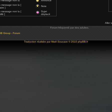
 message non lu
Annonce
 message non lu [
Note
ire ]
 message non lu [
Sujet
llé ]
déplacé
Aller 
Forum fréquenté par des adultes.
BB Group - Forum
Traduction réalisée par
Maël Soucaze
© 2010
phpBB.fr