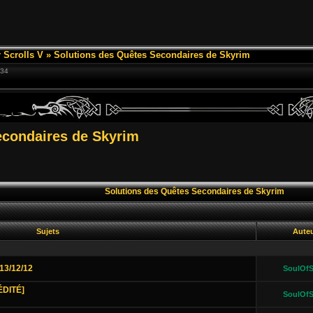
 Scrolls V
»
Solutions des Quêtes Secondaires de Skyrim
:34
econdaires de Skyrim
Solutions des Quêtes Secondaires de Skyrim
Sujets
Aute
13/12/12
SoulOfS
ÉDITÉ]
SoulOfS