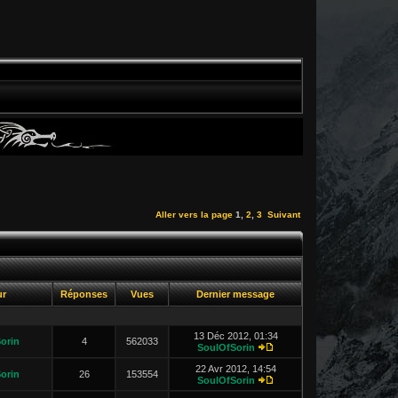
Aller vers la page
1
,
2
,
3
Suivant
ur
Réponses
Vues
Dernier message
13 Déc 2012, 01:34
orin
4
562033
SoulOfSorin
22 Avr 2012, 14:54
orin
26
153554
SoulOfSorin