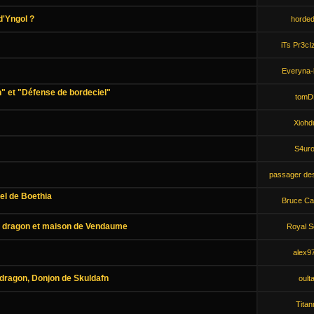
d'Yngol ?
horded
iTs Pr3cI
Everyna-
n" et "Défense de bordeciel"
tomD
Xiohd
S4ur
passager de
tel de Boethia
Bruce Ca
e dragon et maison de Vendaume
Royal 
alex9
 dragon, Donjon de Skuldafn
oult
Titan