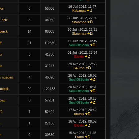
16 Juil 2012, 11:47
or
6
55030
Kabanga
30 Juin 2012, 22:36
zIoNz
3
34989
Skoomaa
30 Juin 2012, 22:31
black
14
88083
Skoomaa
11 Juin 2012, 20:35
E
21
112880
SoulOfSorin
01 Juin 2012, 23:34
ur
5
41730
Bioris
29 Avr 2012, 12:56
on
2
31247
S4uron
26 Avr 2012, 19:02
s nuages
4
40696
SoulOfSorin
20 Avr 2012, 18:31
mbell
20
122133
SoulOfSorin
18 Avr 2012, 19:15
Soap
8
57281
SoulOfSorin
17 Avr 2012, 20:42
72
7
52404
Anubis
16 Avr 2012, 09:02
a
1
27186
Bioris
15 Avr 2012, 11:45
n
2
30330
Titann