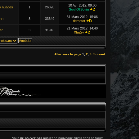
10 Avr 2012, 09:06
s nuages
1
26820
SoulOfSorin
31 Mars 2012, 15:06
nn
3
33649
demeter
21 Mars 2012, 14:40
er
3
31916
XtaZiiy
Aller vers la page
1
,
2
,
3
Suivant
Vous
ne pouvez pas
publier de nouveaux sujets dans ce forum