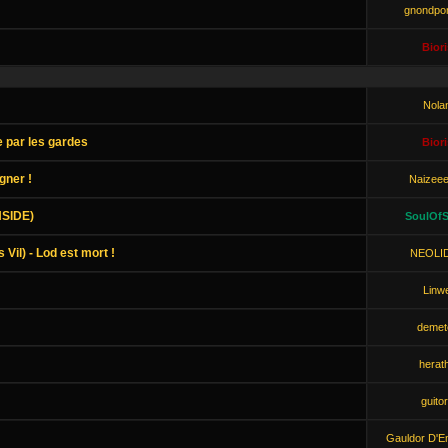
gnondp
Biori
Nola
 par les gardes
Biori
gner !
Naizee
NSIDE)
SoulOfS
Vil) - Lod est mort !
NEOLI
Linw
demet
herat
guito
Gauldor D'