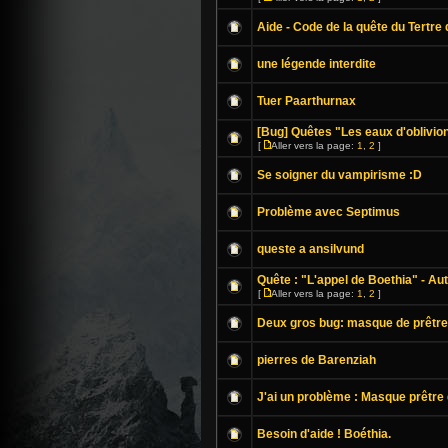
Aide - Code de la quête du Tertre 
une légende interdite
Tuer Paarthurnax
[Bug] Quêtes "Les eaux d'oblivio
[
Aller vers la page:
1
,
2
]
Se soigner du vampirisme :D
Problème avec Septimus
queste a ansilvund
Quête : "L'appel de Boethia" - Au
[
Aller vers la page:
1
,
2
]
Deux gros bug: masque de prêtr
pierres de Barenziah
J'ai un problème : Masque prêtre
Besoin d'aide ! Boéthia.