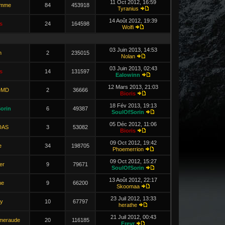
11 Oct 2012, 16:59
omme
84
453918
Tyranius
14 Août 2012, 19:39
s
24
164598
Wolfi
03 Juin 2013, 14:53
n
2
235015
Nolan
03 Juin 2013, 02:43
s
14
131597
Ealowinn
12 Mars 2013, 21:03
eMD
2
36666
Bioris
18 Fév 2013, 19:13
orin
6
49387
SoulOfSorin
05 Déc 2012, 11:06
DAS
3
53082
Bioris
09 Oct 2012, 19:42
e
34
198705
Phoemerrion
09 Oct 2012, 15:27
er
9
79671
SoulOfSorin
13 Août 2012, 22:17
he
9
66200
Skoomaa
23 Juil 2012, 13:33
ry
10
67797
herathe
21 Juil 2012, 00:43
Emeraude
20
116185
Freyr