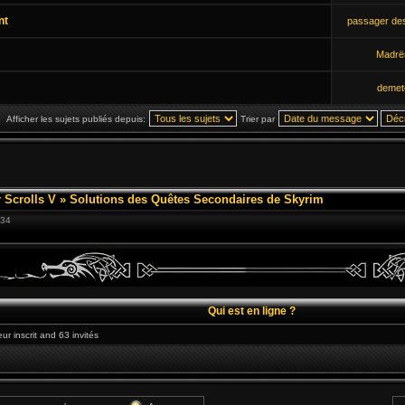
nt
passager de
Madrë
demet
Afficher les sujets publiés depuis:
Trier par
 Scrolls V
»
Solutions des Quêtes Secondaires de Skyrim
:34
Qui est en ligne ?
eur inscrit and 63 invités