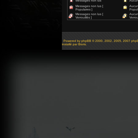
Messages non lus
Aucun
Messages non lus [
Aucun
Populaires ]
Popula
Messages non lus [
Aucun
Verrouillés ]
Verroui
Powered by
phpBB
© 2000, 2002, 2005, 2007 php
installé par Bioris.