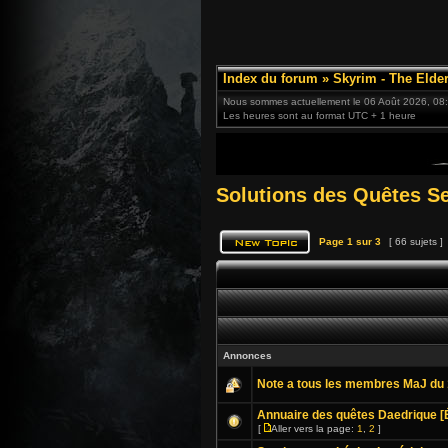
Index du forum
»
Skyrim - The Elder
Nous sommes actuellement le 06 Août 2026, 08
Les heures sont au format UTC + 1 heure
Solutions des Quêtes S
Page
1
sur
3
[ 66 sujets ]
Annonces
Note a tous les membres MaJ du 
Annuaire des quêtes Daedrique [
[
Aller vers la page:
1
,
2
]