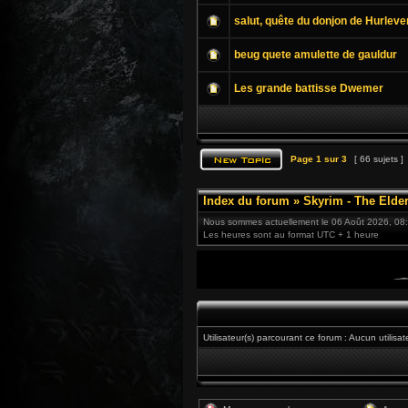
salut, quête du donjon de Hurleve
beug quete amulette de gauldur
Les grande battisse Dwemer
Page
1
sur
3
[ 66 sujets ]
Index du forum
»
Skyrim - The Elder
Nous sommes actuellement le 06 Août 2026, 08
Les heures sont au format UTC + 1 heure
Utilisateur(s) parcourant ce forum : Aucun utilisat