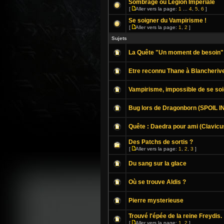
Sombrage ou Légion Impériale
[
Aller vers la page:
1
...
4
,
5
,
6
]
Se soigner du Vampirisme !
[
Aller vers la page:
1
,
2
]
Sujets
La Quête "Un moment de besoin"
Etre reconnu Thane à Blancherive
Vampirisme, impossible de se soi
Bug lors de Dragonborn (SPOIL I
Quête : Daedra pour ami (Clavicus 
Des Patchs de sortis ?
[
Aller vers la page:
1
,
2
,
3
]
Du sang sur la glace
Où se trouve Aldis ?
Pierre mysterieuse
Trouvé l'épée de la reine Freydis.
[
Aller vers la page:
1
,
2
]