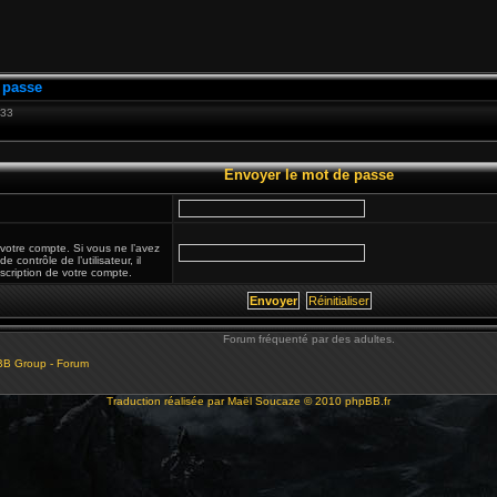
 passe
:33
Envoyer le mot de passe
 votre compte. Si vous ne l’avez
 contrôle de l’utilisateur, il
nscription de votre compte.
Forum fréquenté par des adultes.
BB Group - Forum
Traduction réalisée par
Maël Soucaze
© 2010
phpBB.fr