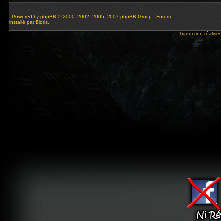
Powered by
phpBB
© 2000, 2002, 2005, 2007 phpBB Group - Forum
installé par Bioris.
Traduction réalisé