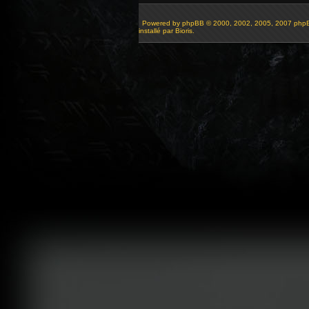
Powered by
phpBB
© 2000, 2002, 2005, 2007 php
installé par Bioris.