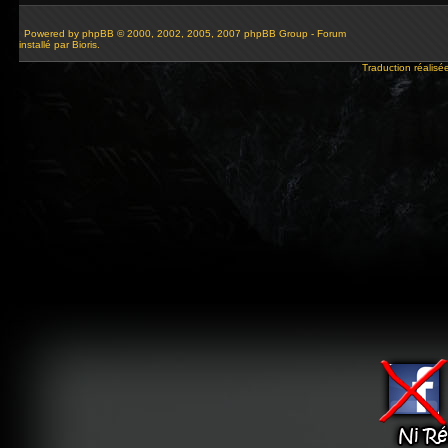
Powered by
phpBB
© 2000, 2002, 2005, 2007 phpBB Group - Forum
installé par Bioris.
Traduction réalisé