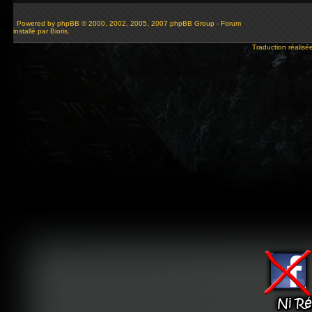
Powered by
phpBB
© 2000, 2002, 2005, 2007 phpBB Group - Forum
installé par Bioris.
Traduction réalisé