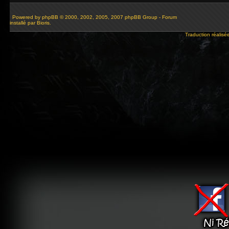
Powered by
phpBB
© 2000, 2002, 2005, 2007 phpBB Group - Forum
installé par Bioris.
Traduction réalisé