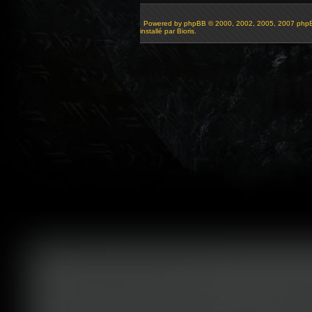
Powered by
phpBB
© 2000, 2002, 2005, 2007 php
installé par Bioris.