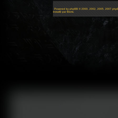
Powered by
phpBB
© 2000, 2002, 2005, 2007 php
installé par Bioris.