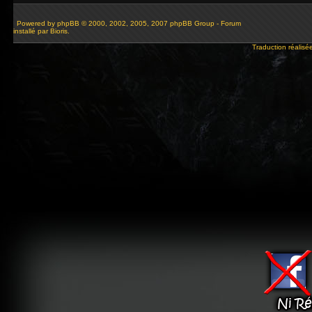
Powered by
phpBB
© 2000, 2002, 2005, 2007 phpBB Group - Forum
installé par Bioris.
Traduction réalisé