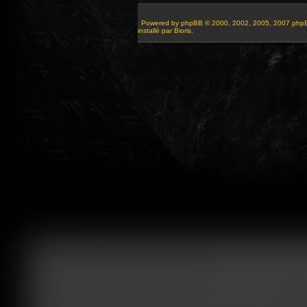
Powered by
phpBB
© 2000, 2002, 2005, 2007 php
installé par Bioris.