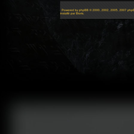
Powered by
phpBB
© 2000, 2002, 2005, 2007 php
installé par Bioris.