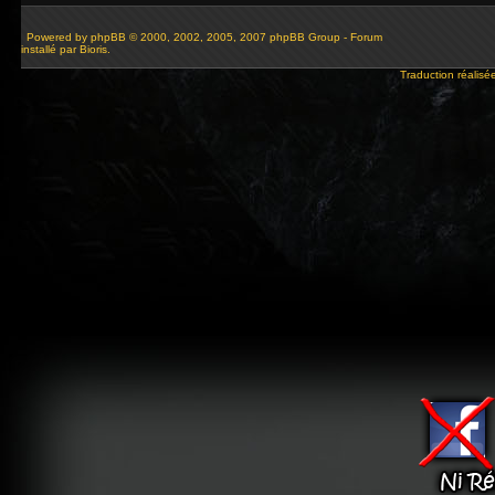
Powered by
phpBB
© 2000, 2002, 2005, 2007 phpBB Group - Forum
installé par Bioris.
Traduction réalisé