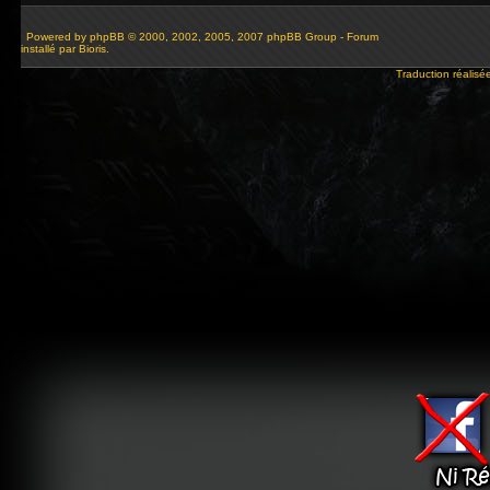
Powered by
phpBB
© 2000, 2002, 2005, 2007 phpBB Group - Forum
installé par Bioris.
Traduction réalisé