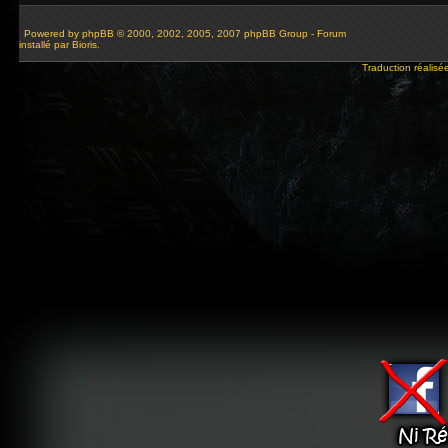
Powered by
phpBB
© 2000, 2002, 2005, 2007 phpBB Group - Forum
installé par Bioris.
Traduction réalisé