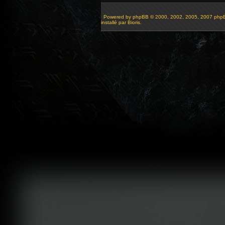
Powered by
phpBB
© 2000, 2002, 2005, 2007 php
installé par Bioris.