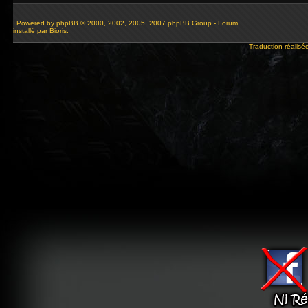
Powered by
phpBB
© 2000, 2002, 2005, 2007 phpBB Group - Forum
installé par Bioris.
Traduction réalisé