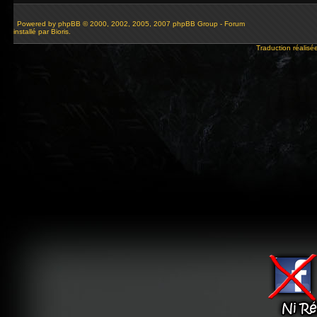
Powered by
phpBB
© 2000, 2002, 2005, 2007 phpBB Group - Forum
installé par Bioris.
Traduction réalisé