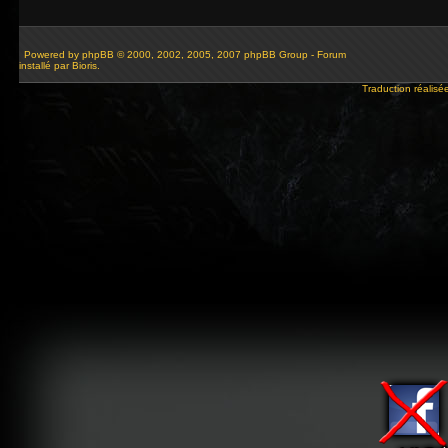
Powered by
phpBB
© 2000, 2002, 2005, 2007 phpBB Group - Forum
installé par Bioris.
Traduction réalisé