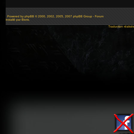
Powered by
phpBB
© 2000, 2002, 2005, 2007 phpBB Group - Forum
installé par Bioris.
Traduction réalisé