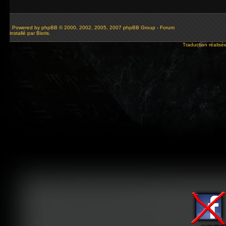
Powered by
phpBB
© 2000, 2002, 2005, 2007 phpBB Group - Forum
installé par Bioris.
Traduction réalisé