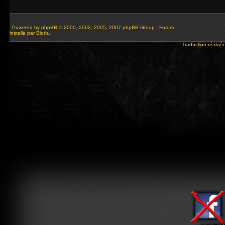
Powered by
phpBB
© 2000, 2002, 2005, 2007 phpBB Group - Forum
installé par Bioris.
Traduction réalisé