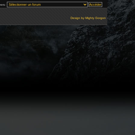
vers:
Design by
Mighty Gorgon