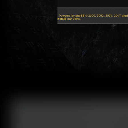
Powered by
phpBB
© 2000, 2002, 2005, 2007 php
installé par Bioris.