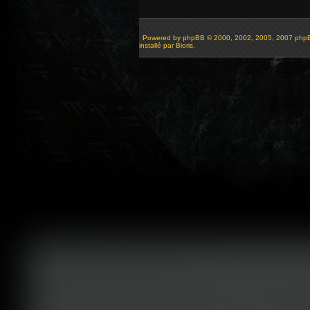
Powered by
phpBB
© 2000, 2002, 2005, 2007 php
installé par Bioris.