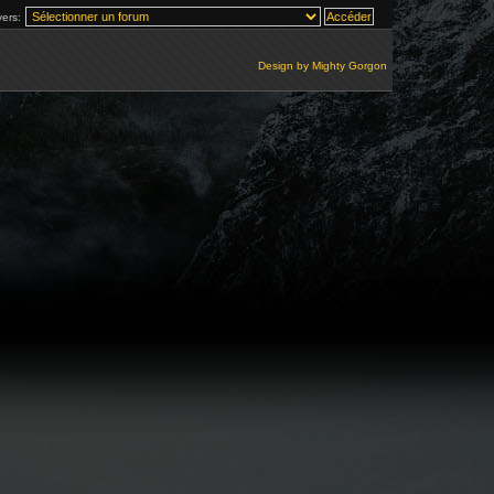
vers:
Design by
Mighty Gorgon