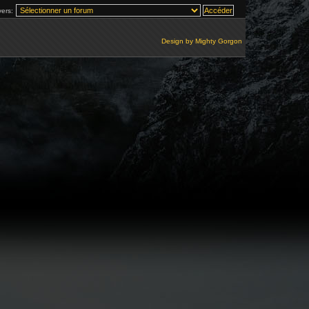
vers:
Design by
Mighty Gorgon