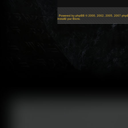
Powered by
phpBB
© 2000, 2002, 2005, 2007 php
installé par Bioris.