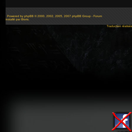
Powered by
phpBB
© 2000, 2002, 2005, 2007 phpBB Group - Forum
installé par Bioris.
Traduction réalisé