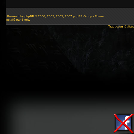
Powered by
phpBB
© 2000, 2002, 2005, 2007 phpBB Group - Forum
installé par Bioris.
Traduction réalisé