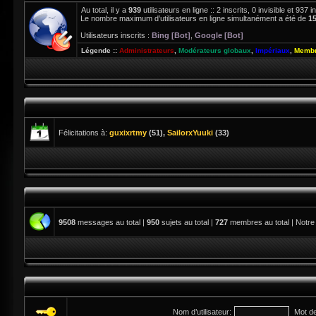
Au total, il y a
939
utilisateurs en ligne :: 2 inscrits, 0 invisible et 937
Le nombre maximum d’utilisateurs en ligne simultanément a été de
1
Utilisateurs inscrits :
Bing [Bot]
,
Google [Bot]
Légende ::
Administrateurs
,
Modérateurs globaux
,
Impériaux
,
Membr
Félicitations à:
guxixrtmy
(51),
SailorxYuuki
(33)
9508
messages au total |
950
sujets au total |
727
membres au total | Notre
Nom d’utilisateur:
Mot d